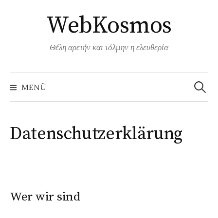
Springe
WebKosmos
zum
Inhalt
Θέλη αρετήν και τόλμην η ελευθερία
Suchen
nach:
MENÜ
Datenschutzerklärung
Wer wir sind