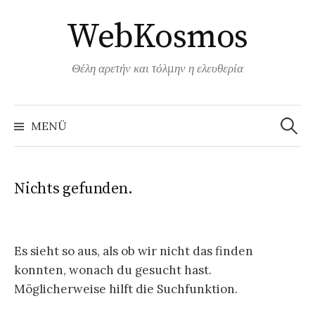
Springe
WebKosmos
zum
Inhalt
Θέλη αρετήν και τόλμην η ελευθερία
Suchen
nach:
MENÜ
Nichts gefunden.
Es sieht so aus, als ob wir nicht das finden
konnten, wonach du gesucht hast.
Möglicherweise hilft die Suchfunktion.